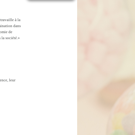
ravaille à la
mination dans
nomie de
 la société.»
ence, leur