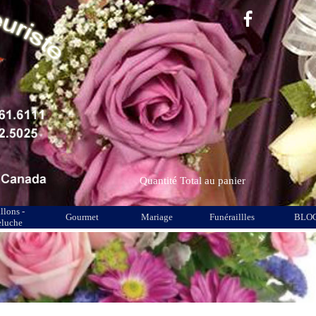
Quantité
Total au panier
llons -
Gourmet
Mariage
Funéraillles
BLO
eluche