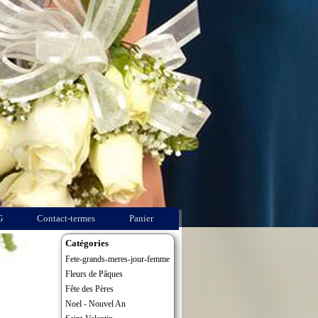
G
Contact-termes
Panier
Catégories
Fete-grands-meres-jour-femme
Fleurs de Pâques
Fête des Pères
Noel - Nouvel An