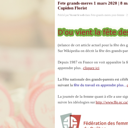
Fete grands-meres 1 mars 2020 | 8 ma
Cupidon Florist
Publié par
Vu sur le web
dans
Fete-grands-meres-jour-femme
· 2
(relance de cet article actuel pour la fête de
Sur Wikipedia on décrit la fête des grands-par
Depuis 1987 en France on voit apparaître la f
apprendre plus..
.
cliquez ici
La Fête nationale des grands-parents est célé
suivant la
fête du travail en apprendre plus....
La journée de la femme quant à elle a une sign
suivre les idéologies sur
http://www.ffq.qc.ca/