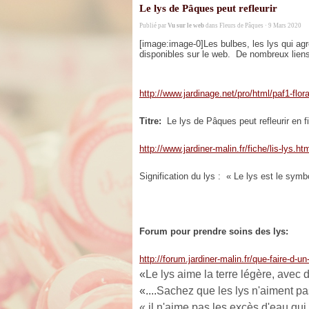
Le lys de Pâques peut refleurir
Publié par
Vu sur le web
dans
Fleurs de Pâques
· 9 Mars 2020
[image:image-0]Les bulbes, les lys qui agr
disponibles sur le web. De nombreux liens
http://www.jardinage.net/pro/html/paf1-flor
Titre:
Le lys de Pâques peut refleurir en f
http://www.jardiner-malin.fr/fiche/lis-lys.ht
Signification du lys : « Le lys est le symb
Forum pour prendre soins des lys:
http://forum.jardiner-malin.fr/que-faire-d-u
«
Le lys aime la terre légère, avec d
«....
Sachez que les lys n'aiment pa
«
il n'aime pas les excès d'eau qui 