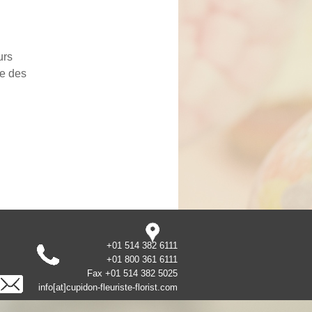
urs
le des
+01 514 382 6111
+01 800 361 6111
Fax +01 514 382 5025
info[at]cupidon-fleuriste-florist.com