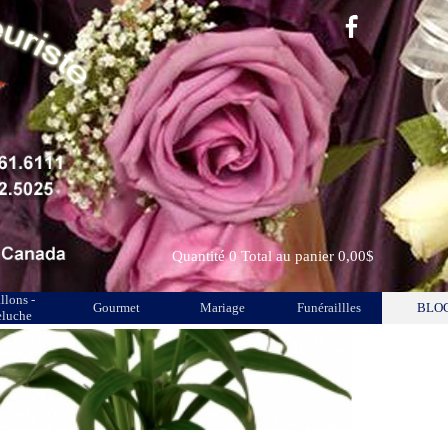
Quantité
0
Total au panier
0,00$
llons -
Gourmet
Mariage
Funéraillles
BLO
eluche