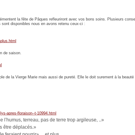
émentent la fête de Pâques refleuriront avec vos bons soins. Plusieurs conse
 sont disponibles nous en avons retenu ceux-ci :
aplus.html
in de saison.
ml
ole de la Vierge Marie mais aussi de pureté. Elle le doit surement à la beauté
n-lys-apres-floraison--t-10994.html
e l'humus, terreau, pas de terre trop argileuse,
.
.»
s être déplacés.»
le feraient pourrir» et plus...