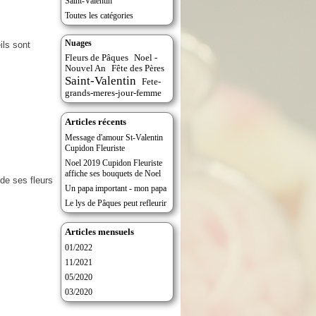
Saint-Valentin
Toutes les catégories
Nuages
ils sont
Fleurs de Pâques
Noel -
Nouvel An
Fête des Pères
Saint-Valentin
Fete-
grands-meres-jour-femme
Articles récents
Message d'amour St-Valentin
Cupidon Fleuriste
Noel 2019 Cupidon Fleuriste
affiche ses bouquets de Noel
 de ses fleurs
Un papa important - mon papa
Le lys de Pâques peut refleurir
Articles mensuels
01/2022
11/2021
05/2020
03/2020