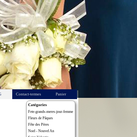
G
Contact-termes
Panier
Catégories
Fete-grands-meres-jour-femme
Fleurs de Pâques
Fête des Pères
Noel - Nouvel An