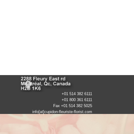
+01 514 382 6111
+01 800 361 6111
Fax +01 514 382 5025
info[at]cupidon-fleuriste-florist.com