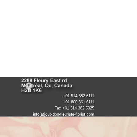
+01 514 382 6111
+01 800 361 6111
Fax +01 514 382 5025
info[at]cupidon-fleuriste-florist.com