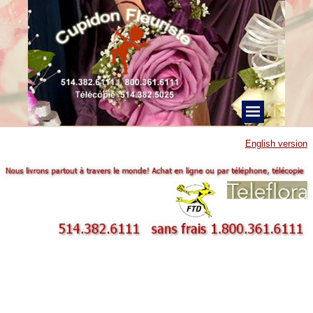
English version
Bouquet pour la mariee,fleur mariage, bouquetiere,page,dame d'honneur, Montreal FTD Teleflora decoration salle fleuriste
Cupidon boutonnier bracelet fleur graduation, bouquet printanier fleuriste,panier de fruit,importees,chocolats belges,fleurs de soie
mariage,naissance,panier cadeau près l'Hopital Fleury de Montreal.Mariage Arrangement floral technique d'Europe
Hollande,cadeau naissance bebe,ballon,mortuaire,mariage,fleur naturelle.