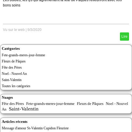
Les bulbes, les lys qui agrémentent la fête de Pâques refleuriront avec vos
bons soins
Vu sur le web
|
9/3/2020
Lire
Catégories
Fete-grands-meres-jour-femme
Fleurs de Pâques
Fête des Pères
Noel - Nouvel An
Saint-Valentin
Toutes les catégories
Nuages
Fête des Pères
Fete-grands-meres-jour-femme
Fleurs de Pâques
Noel - Nouvel
Saint-Valentin
An
Articles récents
Message d'amour St-Valentin Cupidon Fleuriste